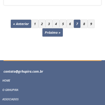
« Anterior
1
2
3
4
5
6
7
8
9
Próximo »
contato@grhupira.com.br
HOME
O GRHUPIRA
ASSOCIADOS